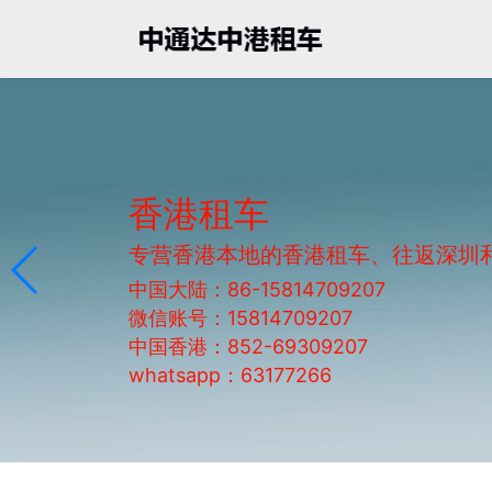
香港租车
专营香港本地的香港租车、往返深圳
中国大陆：86-15814709207
微信账号：15814709207
中国香港：852-69309207
whatsapp：63177266