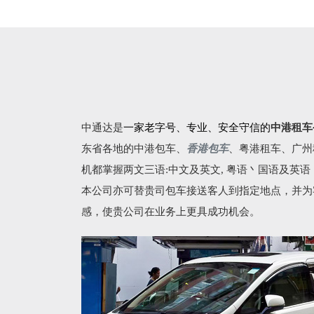
中通达是
一家老字号、专业、安全守信的
中港租车
东省各地的
中港包车
、
香港包车
、
粤港租车
、广州
机都掌握两文三语:中文及英文, 粤语丶国语及英
本公司亦可替贵司包车接送客人到指定地点，并为
感，使贵公司在业务上更具成功机会。