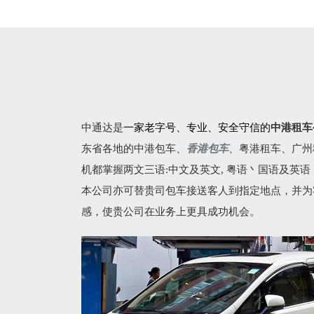
中通达是
一家老字号、专业、安全守信的
中港租车
东省各地的
中港包车
、
香港包车
、
粤港租车
、广州
机都掌握两文三语:中文及英文, 粤语丶国语及英
本公司亦可替贵司包车接送客人到指定地点，并为
感，使贵公司在业务上更具成功机会。