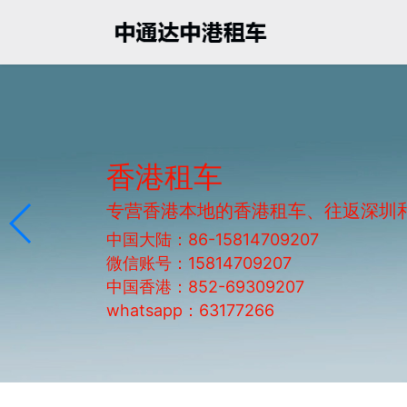
香港租车
专营香港本地的香港租车、往返深圳
中国大陆：86-15814709207
微信账号：15814709207
中国香港：852-69309207
whatsapp：63177266