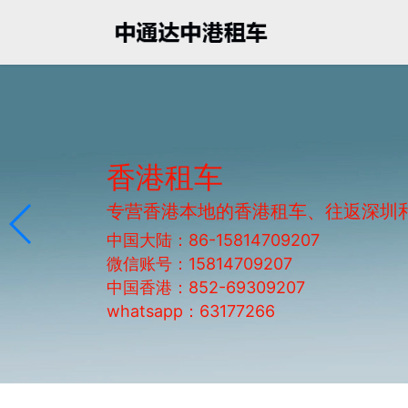
香港租车
专营香港本地的香港租车、往返深圳
中国大陆：86-15814709207
微信账号：15814709207
中国香港：852-69309207
whatsapp：63177266