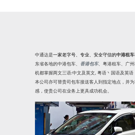
中通达是
一家老字号、专业、安全守信的
中港租车
东省各地的
中港包车
、
香港包车
、
粤港租车
、广州
机都掌握两文三语:中文及英文, 粤语丶国语及英
本公司亦可替贵司包车接送客人到指定地点，并为
感，使贵公司在业务上更具成功机会。