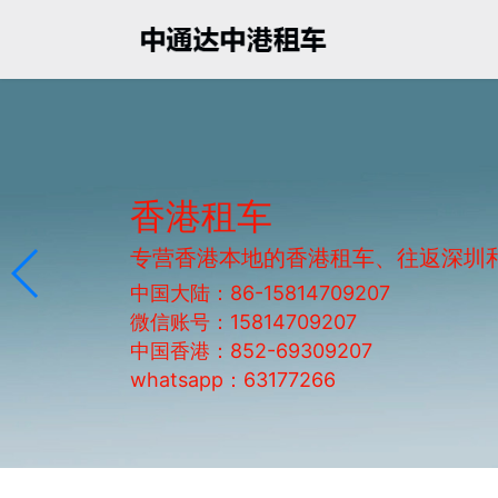
香港租车
专营香港本地的香港租车、往返深圳
中国大陆：86-15814709207
微信账号：15814709207
中国香港：852-69309207
whatsapp：63177266