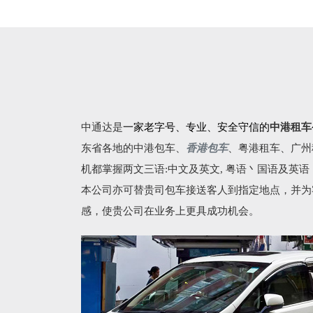
中通达是
一家老字号、专业、安全守信的
中港租车
东省各地的
中港包车
、
香港包车
、
粤港租车
、广州
机都掌握两文三语:中文及英文, 粤语丶国语及英
本公司亦可替贵司包车接送客人到指定地点，并为
感，使贵公司在业务上更具成功机会。