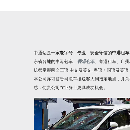
中通达是
一家老字号、专业、安全守信的
中港租车
东省各地的
中港包车
、
香港包车
、
粤港租车
、广州
机都掌握两文三语:中文及英文, 粤语丶国语及英
本公司亦可替贵司包车接送客人到指定地点，并为
感，使贵公司在业务上更具成功机会。