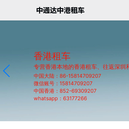
香港租车
专营香港本地的香港租车、往返深圳
中国大陆：86-15814709207
微信账号：15814709207
中国香港：852-69309207
whatsapp：63177266